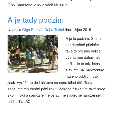
Díky Samsone, díky diváci! Mussur
A je tady podzim
Napsala
Olga Palová, Duha Tuláci
dne 1.října 2019
A je tu podzim. S ním
každoročně přichází
také to pro nás velice
významné datum: 26.
září... Je to tak, letos
slavíme 34. narozeniny
našeho oddílu... Jak
jinak–vyrážíme do Laškova na naše tábořiště. Tady
zahájíme ten třícátý pátý rok tuláckého žití (a tím také nový
školní rok) a samozřejmě oslavíme společně narozeniny
oddílu TULÁCI.