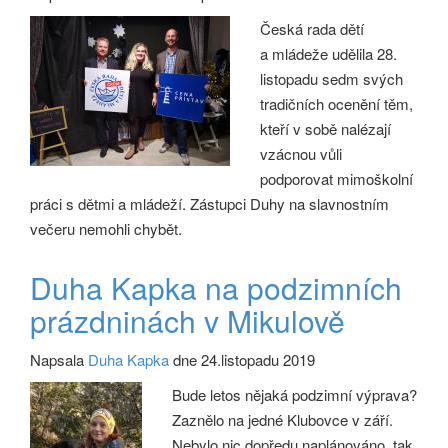
Česká rada dětí
a mládeže udělila 28.
listopadu sedm svých
tradičních ocenění těm,
kteří v sobě nalézají
vzácnou vůli
podporovat mimoškolní
práci s dětmi a mládeží. Zástupci Duhy na slavnostním
večeru nemohli chybět.
Duha Kapka na podzimních
prázdninách v Mikulově
Napsala
Duha Kapka
dne 24.listopadu 2019
Bude letos nějaká podzimní výprava?
Zaznělo na jedné Klubovce v září.
Nebylo nic dopředu naplánováno, tak