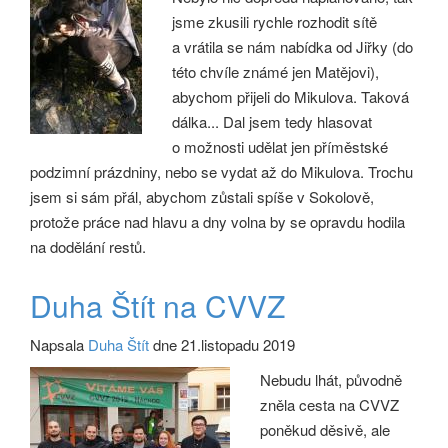
jsme zkusili rychle rozhodit sítě
a vrátila se nám nabídka od Jiřky (do
této chvíle známé jen Matějovi),
abychom přijeli do Mikulova. Taková
dálka... Dal jsem tedy hlasovat
o možnosti udělat jen příměstské
podzimní prázdniny, nebo se vydat až do Mikulova. Trochu
jsem si sám přál, abychom zůstali spíše v Sokolově,
protože práce nad hlavu a dny volna by se opravdu hodila
na dodělání restů.
Duha Štít na CVVZ
Napsala
Duha Štít
dne 21.listopadu 2019
Nebudu lhát, původně
zněla cesta na CVVZ
poněkud děsivě, ale