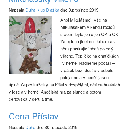
Napsala
Duha Klub Dlažka
dne 9.prosince 2019
Ahoj Mikulášníci! Vše na
Mikulášském víkendu rodičů
s dětmi bylo jen a jen OK a OK.
Zateplená jídelna s krbem a v
něm praskající oheň po celý
víkend. Teplíčko na chatičkách
i v herně. Nádherné počasí –
v pátek boží déšť a v sobotu
polojasno a v neděli jasno
úplně. Super kuželky na hřišti s dospělými, děti na hrátkách
v lese a v herně. Andělská hra za slunce a potom
čertovská v šeru a tmě.
Cena Přístav
Napsala
Duha
dne 30.listopadu 2019