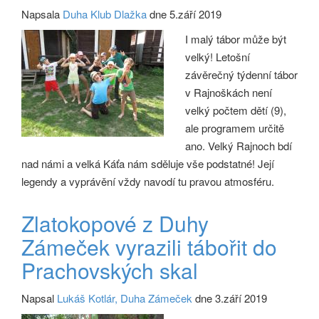
Napsala
Duha Klub Dlažka
dne 5.září 2019
I malý tábor může být
velký! Letošní
závěrečný týdenní tábor
v Rajnoškách není
velký počtem dětí (9),
ale programem určitě
ano. Velký Rajnoch bdí
nad námi a velká Káťa nám sděluje vše podstatné! Její
legendy a vyprávění vždy navodí tu pravou atmosféru.
Zlatokopové z Duhy
Zámeček vyrazili tábořit do
Prachovských skal
Napsal
Lukáš Kotlár, Duha Zámeček
dne 3.září 2019