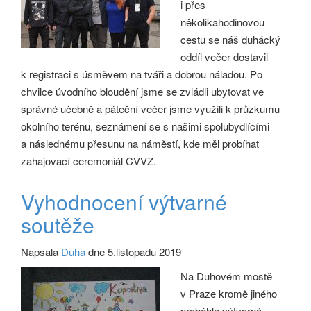
i přes
několikahodinovou
cestu se náš duhácký
oddíl večer dostavil
k registraci s úsměvem na tváři a dobrou náladou. Po
chvilce úvodního bloudění jsme se zvládli ubytovat ve
správné učebně a páteční večer jsme využili k průzkumu
okolního terénu, seznámení se s našimi spolubydlícími
a následnému přesunu na náměstí, kde měl probíhat
zahajovací ceremoniál CVVZ.
Vyhodnocení výtvarné
soutěže
Napsala
Duha
dne 5.listopadu 2019
Na Duhovém mostě
v Praze kromě jiného
proběhla výtvarná