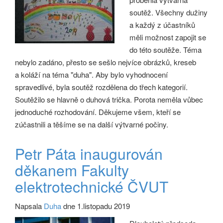
soutěž. Všechny dužiny
a každý z účastníků
měli možnost zapojit se
do této soutěže. Téma
nebylo zadáno, přesto se sešlo nejvíce obrázků, kreseb
a koláží na téma "duha". Aby bylo vyhodnocení
spravedlivé, byla soutěž rozdělena do třech kategorií.
Soutěžilo se hlavně o duhová trička. Porota neměla vůbec
jednoduché rozhodování. Děkujeme všem, kteří se
zúčastnili a těšíme se na další výtvarné počiny.
Petr Páta inaugurován
děkanem Fakulty
elektrotechnické ČVUT
Napsala
Duha
dne 1.listopadu 2019