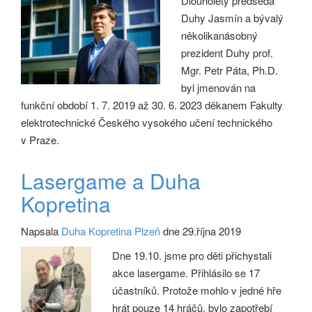
Dlouholetý předseda
Duhy Jasmín a bývalý
několikanásobný
prezident Duhy prof.
Mgr. Petr Páta, Ph.D.
byl jmenován na
funkční období 1. 7. 2019 až 30. 6. 2023 děkanem Fakulty
elektrotechnické Českého vysokého učení technického
v Praze.
Lasergame a Duha
Kopretina
Napsala
Duha Kopretina Plzeň
dne 29.října 2019
Dne 19.10. jsme pro děti přichystali
akce lasergame. Přihlásilo se 17
účastníků. Protože mohlo v jedné hře
hrát pouze 14 hráčů, bylo zapotřebí