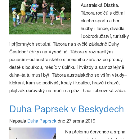
Australská Dlažka.
Tábora rodičů s dětmi
plného sportu a her,
hudby i tance, divadla
i dobrodružství, turistiky
i příjemných setkání. Tábora na skvělé základně Duhy
Častoboř (díky) na Vysočině. Tábora s rozmanitým
počasím–od australského slunečního žáru až po proudy
deště s bouřkou, měsíc v úplňku i hvězdy a samozřejmě
duha–ta tu musí být. Tábora australského se vším všudy–
klokani, kam se podíváš, koaly i koalice, hravé i dravé,
plejtvák obrovský na moři i na pláži, hadi i obrovská žába.
Duha Paprsek v Beskydech
Napsala
Duha Paprsek
dne 27.srpna 2019
Na přelomu července a srpna