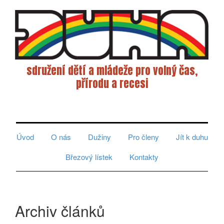
sdružení dětí a mládeže pro volný čas,
přírodu a recesi
Toggle
navigati
Úvod
O nás
Dužiny
Pro členy
Jít k duhu
Březový lístek
Kontakty
Archiv článků