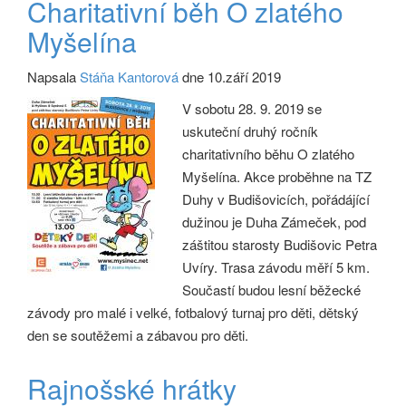
Charitativní běh O zlatého
Myšelína
Napsala
Stáňa Kantorová
dne 10.září 2019
V sobotu 28. 9. 2019 se
uskuteční druhý ročník
charitativního běhu O zlatého
Myšelína. Akce proběhne na TZ
Duhy v Budišovicích, pořádájící
dužinou je Duha Zámeček, pod
záštitou starosty Budišovic Petra
Uvíry. Trasa závodu měří 5 km.
Součastí budou lesní běžecké
závody pro malé i velké, fotbalový turnaj pro děti, dětský
den se soutěžemi a zábavou pro děti.
Rajnošské hrátky