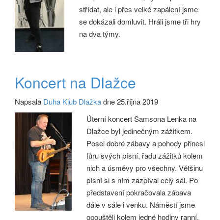
střídat, ale i přes velké zapálení jsme
se dokázali domluvit. Hráli jsme tři hry
na dva týmy.
Koncert na Dlažce
Napsala
Duha Klub Dlažka
dne 25.října 2019
Úterní koncert Samsona Lenka na
Dlažce byl jedinečným zážitkem.
Posel dobré zábavy a pohody přinesl
fůru svých písní, řadu zážitků kolem
nich a úsměvy pro všechny. Většinu
písní si s ním zazpíval celý sál. Po
představení pokračovala zábava
dále v sále i venku. Náměstí jsme
opouštěli kolem jedné hodiny ranní.