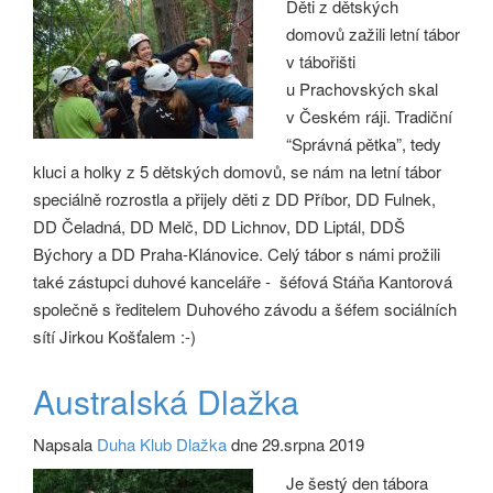
Děti z dětských
domovů zažili letní tábor
v tábořišti
u Prachovských skal
v Českém ráji. Tradiční
“Správná pětka”, tedy
kluci a holky z 5 dětských domovů, se nám na letní tábor
speciálně rozrostla a přijely děti z DD Příbor, DD Fulnek,
DD Čeladná, DD Melč, DD Lichnov, DD Liptál, DDŠ
Býchory a DD Praha-Klánovice. Celý tábor s námi prožili
také zástupci duhové kanceláře - šéfová Stáňa Kantorová
společně s ředitelem Duhového závodu a šéfem sociálních
sítí Jirkou Košťalem :-)
Australská Dlažka
Napsala
Duha Klub Dlažka
dne 29.srpna 2019
Je šestý den tábora