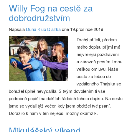
Willy Fog na cestě za
dobrodružstvím
Napsala
Duha Klub Dlažka
dne 19.prosince 2019
Drahý příteli, předem
mého dopisu přijmi mé
nejvřelejší pozdravení
a zároveň prosím i mou
velikou omluvu. Naše
cesta za tebou do
vzdáleného Thajska se
bohužel úplně nevydařila. S tvým dovolením ti vše
podrobně popíši na dalších řádcích tohoto dopisu. Na cestu
jsme se vydali týž večer, kdy jsem obdržel tvé psaní.
Dorazilo k nám v ten nejlepší možný okamžik.
Mikulášský víkend