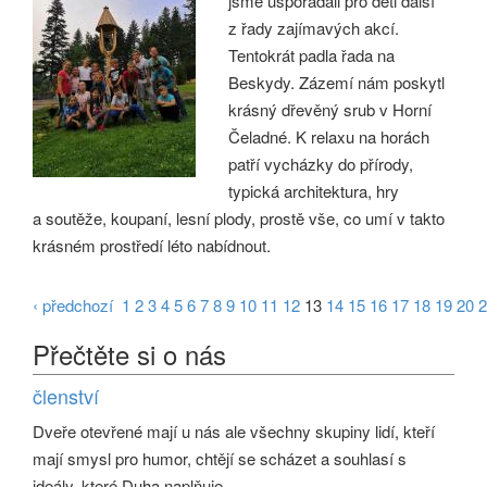
jsme uspořádali pro děti další
z řady zajímavých akcí.
Tentokrát padla řada na
Beskydy. Zázemí nám poskytl
krásný dřevěný srub v Horní
Čeladné. K relaxu na horách
patří vycházky do přírody,
typická architektura, hry
a soutěže, koupaní, lesní plody, prostě vše, co umí v takto
krásném prostředí léto nabídnout.
‹ předchozí
1
2
3
4
5
6
7
8
9
10
11
12
13
14
15
16
17
18
19
20
2
Přečtěte si o nás
členství
Dveře otevřené mají u nás ale všechny skupiny lidí, kteří
mají smysl pro humor, chtějí se scházet a souhlasí s
ideály, které Duha naplňuje.