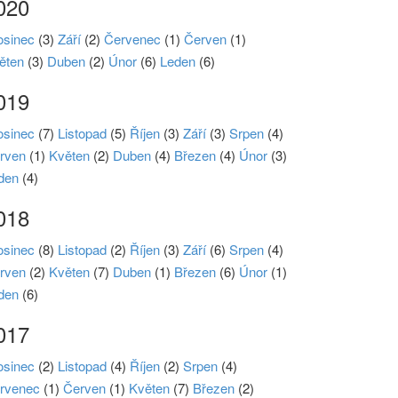
020
osinec
(3)
Září
(2)
Červenec
(1)
Červen
(1)
ěten
(3)
Duben
(2)
Únor
(6)
Leden
(6)
019
osinec
(7)
Listopad
(5)
Říjen
(3)
Září
(3)
Srpen
(4)
rven
(1)
Květen
(2)
Duben
(4)
Březen
(4)
Únor
(3)
den
(4)
018
osinec
(8)
Listopad
(2)
Říjen
(3)
Září
(6)
Srpen
(4)
rven
(2)
Květen
(7)
Duben
(1)
Březen
(6)
Únor
(1)
den
(6)
017
osinec
(2)
Listopad
(4)
Říjen
(2)
Srpen
(4)
rvenec
(1)
Červen
(1)
Květen
(7)
Březen
(2)