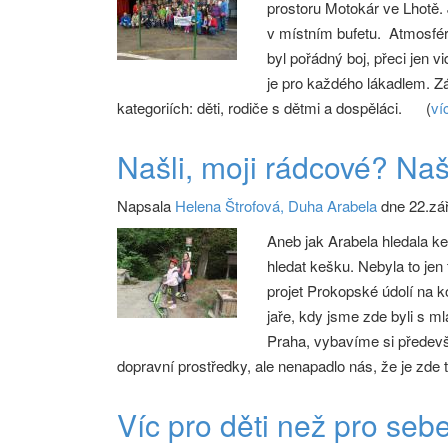
prostoru Motokár ve Lhotě. 
v místním bufetu. Atmosfér
byl pořádný boj, přeci jen 
je pro každého lákadlem. Z
kategoriích: děti, rodiče s dětmi a dospěláci.
(
ví
Našli, moji rádcové? Naš
Napsala
Helena Štrofová, Duha Arabela
dne 22.zář
Aneb jak Arabela hledala ke
hledat kešku. Nebyla to jen
projet Prokopské údolí na k
jaře, kdy jsme zde byli s m
Praha, vybavíme si předevš
dopravní prostředky, ale nenapadlo nás, že je zde 
Víc pro děti než pro seb