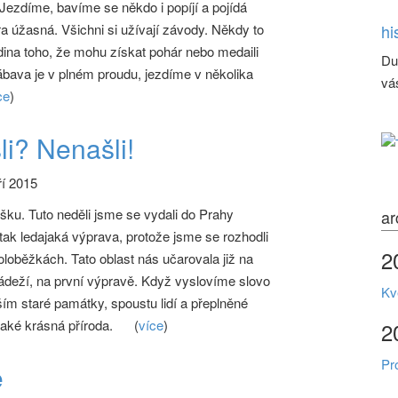
Jezdíme, bavíme se někdo i popíjí a pojídá
a úžasná. Všichni si užívají závody. Někdy to
hi
vidina toho, že mohu získat pohár nebo medaili
Du
ábava je v plném proudu, jezdíme v několika
vá
ce
)
li? Nenašli!
í 2015
šku. Tuto neděli jsme se vydali do Prahy
ar
 tak ledajaká výprava, protože jsme se rozhodli
2
oloběžkách. Tato oblast nás učarovala již na
ládeží, na první výpravě. Když vyslovíme slovo
Kv
ím staré památky, spoustu lidí a přeplněné
také krásná příroda.
(
více
)
2
Pr
e