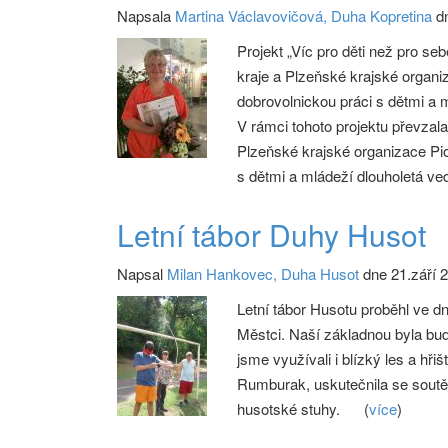
Napsala
Martina Václavovičová, Duha Kopretina
dn
Projekt „Víc pro děti než pro s
kraje a Plzeňské krajské organiz
dobrovolnickou práci s dětmi a m
V rámci tohoto projektu převzal
Plzeňské krajské organizace Pio
s dětmi a mládeží dlouholetá v
Letní tábor Duhy Husot
Napsal
Milan Hankovec, Duha Husot
dne 21.září 
Letní tábor Husotu proběhl ve 
Městci. Naší základnou byla bu
jsme využívali i blízký les a hři
Rumburak, uskutečnila se soutěž
husotské stuhy.
(
více
)