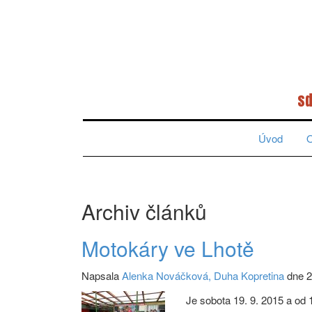
sd
Úvod
O
Archiv článků
Motokáry ve Lhotě
Napsala
Alenka Nováčková, Duha Kopretina
dne 2
Je sobota 19. 9. 2015 a od