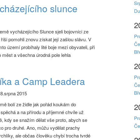
Sr
cházejícího slunce
Du
2
emě vycházejícího Slunce sjeli bojovníci ze
Pr
říši pomohli znovu získat její zašlou slávu. V
Če
o území probíhaly lité boje mezi obyvateli, při
Bř
 měst a všechna úrodná pole lehla
2
Pr
íka a Camp Leadera
Če
Bř
8.srpna 2015
mě bolí ze židle jak pořád koukám do
2
spěchá a na přírodu a příjemné chvíle už
Pr
, kdy se snažím dělat vše proto, abych se
Če
ěco pro druhé. Ano, můžu vydělat prachy
rchlíky, ale občas člověku chybí trocha tvrdé
2