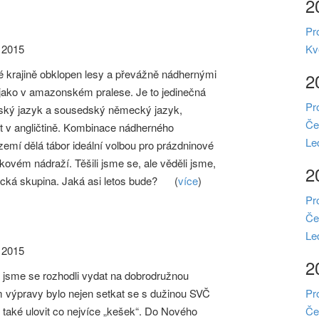
2
Pr
Kv
 2015
é krajině obklopen lesy a převážně nádhernými
2
y jako v amazonském pralese. Je to jedinečná
Pr
český jazyk a sousedský německý jazyk,
Če
t v angličtině. Kombinace nádherného
Le
zemí dělá tábor ideální volbou pro prázdninové
kovém nádraží. Těšili jsme se, ale věděli jsme,
2
cká skupina. Jaká asi letos bude?
(
více
)
Pr
Če
Le
 2015
2
 jsme se rozhodli vydat na dobrodružnou
Pr
 výpravy bylo nejen setkat se s dužinou SVČ
Če
také ulovit co nejvíce „kešek“. Do Nového