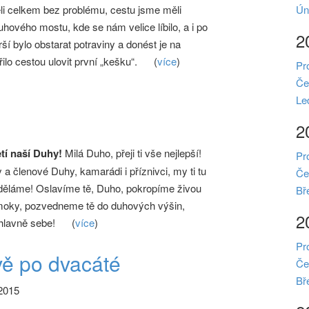
Ún
i celkem bez problému, cestu jsme měli
ového mostu, kde se nám velice líbilo, a i po
2
bylo obstarat potraviny a donést je na
o cestou ulovit první „kešku“.
(
více
)
Pr
Če
Le
2
letí naší Duhy!
Milá Duho, přeji ti vše nejlepší!
Pr
a členové Duhy, kamarádi i příznivci, my ti tu
Če
děláme! Oslavíme tě, Duho, pokropíme živou
Bř
 moky, pozvedneme tě do duhových výšin,
2
hlavně sebe!
(
více
)
Pr
vě po dvacáté
Če
Bř
2015