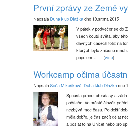
První zprávy ze Země vy
Napsala
Duha klub Dlažka
dne 18.srpna 2015
V pátek v podvečer se do Z
všech koutů světa, aby této 
dávných časech totiž na tomt
kterých bylo zničeno mnoho
popelem…
(
více
)
Workcamp očima účastn
Napsala
Soňa Mikešková, Duha klub Dlažka
dne 1
Spousta práce, přesčasy a záda 
počítače. Ve městě člověk pořád 
nezbývá moc času. Po delší době
měla dobře, je čas začít dělat n
a poslat to na Unicef nebo pro up