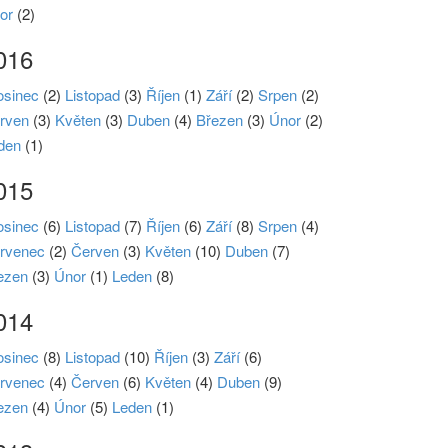
or
(2)
016
osinec
(2)
Listopad
(3)
Říjen
(1)
Září
(2)
Srpen
(2)
rven
(3)
Květen
(3)
Duben
(4)
Březen
(3)
Únor
(2)
den
(1)
015
osinec
(6)
Listopad
(7)
Říjen
(6)
Září
(8)
Srpen
(4)
rvenec
(2)
Červen
(3)
Květen
(10)
Duben
(7)
ezen
(3)
Únor
(1)
Leden
(8)
014
osinec
(8)
Listopad
(10)
Říjen
(3)
Září
(6)
rvenec
(4)
Červen
(6)
Květen
(4)
Duben
(9)
ezen
(4)
Únor
(5)
Leden
(1)