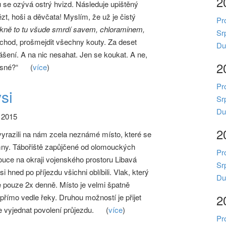
2
 se ozývá ostrý hvizd. Následuje upištěný
zt, hoši a děvčata! Myslím, že už je čistý
Pr
kně to tu všude smrdí savem, chloraminem,
Sr
chod, prošmejdit všechny kouty. Za deset
Du
ášení. A na nic nesahat. Jen se koukat. A ne,
2
asné?“
(
více
)
Pr
si
Sr
Du
 2015
2
vyrazili na nám zcela neznámé místo, které se
ny. Tábořiště zapůjčené od olomouckých
Pr
ce na okraji vojenského prostoru Libavá
Sr
 hned po příjezdu všichni oblíbili. Vlak, který
Du
je pouze 2x denně. Místo je velmi špatně
2
 přímo vedle řeky. Druhou možností je přijet
 vyjednat povolení průjezdu.
(
více
)
Pr