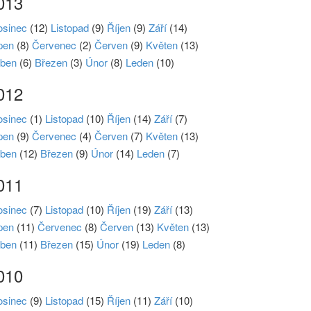
013
osinec
(12)
Listopad
(9)
Říjen
(9)
Září
(14)
pen
(8)
Červenec
(2)
Červen
(9)
Květen
(13)
ben
(6)
Březen
(3)
Únor
(8)
Leden
(10)
012
osinec
(1)
Listopad
(10)
Říjen
(14)
Září
(7)
pen
(9)
Červenec
(4)
Červen
(7)
Květen
(13)
ben
(12)
Březen
(9)
Únor
(14)
Leden
(7)
011
osinec
(7)
Listopad
(10)
Říjen
(19)
Září
(13)
pen
(11)
Červenec
(8)
Červen
(13)
Květen
(13)
ben
(11)
Březen
(15)
Únor
(19)
Leden
(8)
010
osinec
(9)
Listopad
(15)
Říjen
(11)
Září
(10)