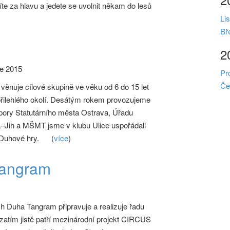
te za hlavu a jedete se uvolnit někam do lesů
Li
Bř
2
e 2015
Pr
Če
ěnuje cílové skupině ve věku od 6 do 15 let
 přilehlého okolí. Desátým rokem provozujeme
dpory Statutárního města Ostrava, Úřadu
Jih a MŠMT jsme v klubu Ulice uspořádali
 Duhové hry.
(
více
)
 Tangram
ch Duha Tangram připravuje a realizuje řadu
í zatím jistě patří mezinárodní projekt CIRCUS