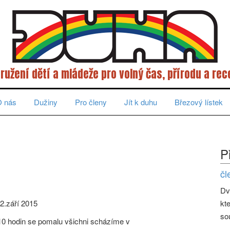
ružení dětí a mládeže pro volný čas, přírodu a rec
 nás
Dužiny
Pro členy
Jít k duhu
Březový lístek
P
čl
Dv
2.září 2015
kt
so
 10 hodin se pomalu všichni scházíme v