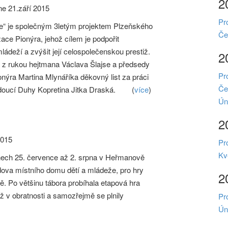
2
e 21.září 2015
Pr
ebe“ je společným 3letým projektem Plzeňského
Če
ace Pionýra, jehož cílem je podpořit
ládeží a zvýšit její celospolečenskou prestiž.
2
a z rukou hejtmana Václava Šlajse a předsedy
Pr
nýra Martina Mlynáříka děkovný list za práci
Če
edoucí Duhy Kopretina Jitka Draská.
(
více
)
Ún
2
2015
Pr
Kv
dnech 25. července až 2. srpna v Heřmanově
dova místního domu dětí a mládeže, pro hry
2
ště. Po většinu tábora probíhala etapová hra
 v obratnosti a samozřejmě se plnily
Pr
Ún