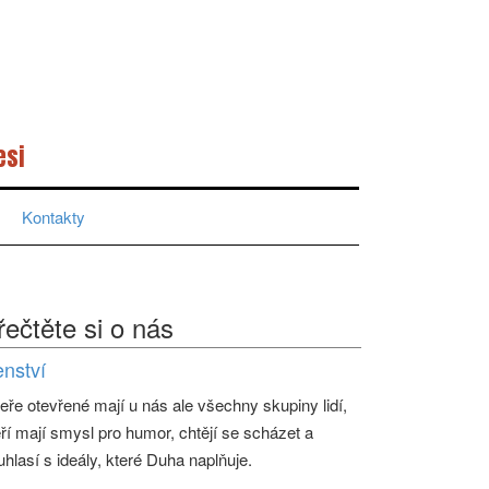
esi
Kontakty
řečtěte si o nás
enství
eře otevřené mají u nás ale všechny skupiny lidí,
eří mají smysl pro humor, chtějí se scházet a
uhlasí s ideály, které Duha naplňuje.