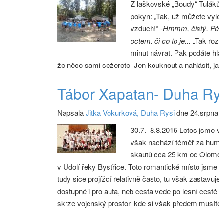
Z laškovské „Boudy“ Tuláků
pokyn: „Tak, už můžete vylé
vzduch!“
-Hmmm, čistý. Pě
octem, či co to je...
„Tak roz
minut návrat. Pak podáte hl
že něco sami sežerete. Jen kouknout a nahlásit, j
Tábor Xapatan- Duha Ry
Napsala
Jitka Vokurková, Duha Rysi
dne 24.srpna
30.7.–8.8.2015 Letos jsme 
však nachází téměř za hum
skautů cca 25 km od Olomou
v Údolí řeky Bystřice. Toto romantické místo jsme si
tudy sice projíždí relativně často, tu však zastavu
dostupné i pro auta, neb cesta vede po lesní cestě
skrze vojenský prostor, kde si však předem musíte