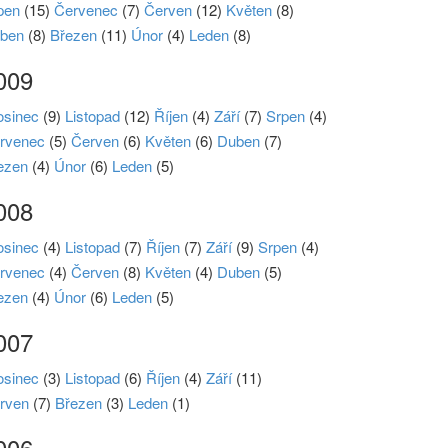
pen
(15)
Červenec
(7)
Červen
(12)
Květen
(8)
ben
(8)
Březen
(11)
Únor
(4)
Leden
(8)
009
osinec
(9)
Listopad
(12)
Říjen
(4)
Září
(7)
Srpen
(4)
rvenec
(5)
Červen
(6)
Květen
(6)
Duben
(7)
ezen
(4)
Únor
(6)
Leden
(5)
008
osinec
(4)
Listopad
(7)
Říjen
(7)
Září
(9)
Srpen
(4)
rvenec
(4)
Červen
(8)
Květen
(4)
Duben
(5)
ezen
(4)
Únor
(6)
Leden
(5)
007
osinec
(3)
Listopad
(6)
Říjen
(4)
Září
(11)
rven
(7)
Březen
(3)
Leden
(1)
006