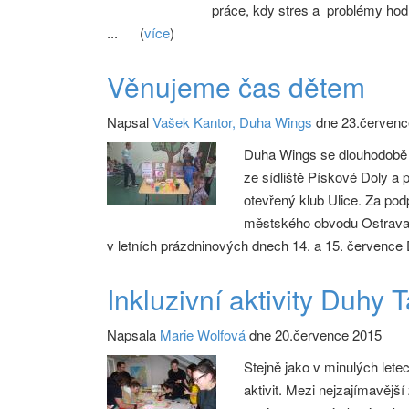
práce, kdy stres a problémy hodí
...
(
více
)
Věnujeme čas dětem
Napsal
Vašek Kantor, Duha Wings
dne 23.červenc
Duha Wings se dlouhodobě v
ze sídliště Pískové Doly a
otevřený klub Ulice. Za po
městského obvodu Ostrava–
v letních prázdninových dnech 14. a 15. července
Inkluzivní aktivity Duhy
Napsala
Marie Wolfová
dne 20.července 2015
Stejně jako v minulých lete
aktivit. Mezi nejzajímavějš