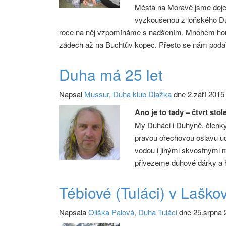
Města na Moravě jsme dojel
vyzkoušenou z loňského Duh
roce na něj vzpomínáme s nadšením. Mnohem horší 
zádech až na Buchtův kopec. Přesto se nám podařil
Duha má 25 let
Napsal
Mussur, Duha klub Dlažka
dne 2.září 2015
Ano je to tady – čtvrt sto
My Duháci i Duhyně, členky 
pravou ořechovou oslavu u
vodou i jinými skvostnými
přivezeme duhové dárky a 
Tébiové (Tuláci) v Laško
Napsala
Oliška Palová, Duha Tuláci
dne 25.srpna 