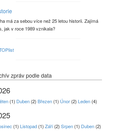
storie
ha má za sebou více než 25 letou historii. Zajímá
s, jak v roce 1989 vznikala?
chív zpráv podle data
026
ěten
(1)
Duben
(2)
Březen
(1)
Únor
(2)
Leden
(4)
025
osinec
(1)
Listopad
(1)
Září
(2)
Srpen
(1)
Duben
(2)