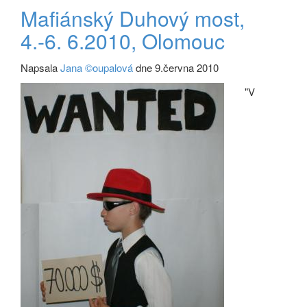
Mafiánský Duhový most,
4.-6. 6.2010, Olomouc
Napsala
Jana ©oupalová
dne 9.června 2010
"V