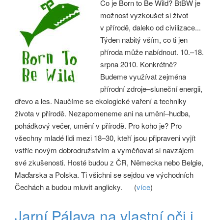
Co je Born to Be Wild? BtBW je
možnost vyzkoušet si život
v přírodě, daleko od civilizace...
Týden nabitý vším, co ti jen
příroda může nabídnout. 10.–18.
srpna 2010. Konkrétně?
Budeme využívat zejména
přírodní zdroje–sluneční energii,
dřevo a les. Naučíme se ekologické vaření a techniky
života v přírodě. Nezapomeneme ani na umění–hudba,
pohádkový večer, umění v přírodě. Pro koho je? Pro
všechny mladé lidi mezi 18–30, kteří jsou připraveni vyjít
vstříc novým dobrodružstvím a vyměňovat si navzájem
své zkušenosti. Hosté budou z ČR, Německa nebo Belgie,
Maďarska a Polska. Ti všichni se sejdou ve východních
Čechách a budou mluvit anglicky.
(
více
)
Jarní Pálava na vlastní oči i