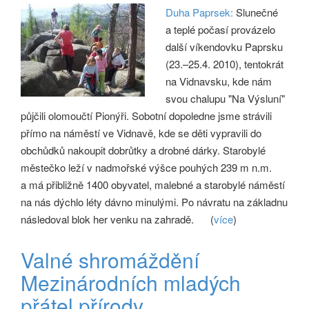
Duha Paprsek:
Slunečné
a teplé počasí provázelo
další víkendovku Paprsku
(23.–25.4. 2010), tentokrát
na Vidnavsku, kde nám
svou chalupu "Na Výsluní"
půjčili olomoučtí Pionýři. Sobotní dopoledne jsme strávili
přímo na náměstí ve Vidnavě, kde se děti vypravili do
obchůdků nakoupit dobrůtky a drobné dárky. Starobylé
městečko leží v nadmořské výšce pouhých 239 m n.m.
a má přibližně 1400 obyvatel, malebné a starobylé náměstí
na nás dýchlo léty dávno minulými. Po návratu na základnu
následoval blok her venku na zahradě.
(
více
)
Valné shromáždění
Mezinárodních mladých
přátel přírody