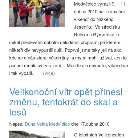
Medvědice vyrazil 9. – 11.
dubna 2010 na "relaxační
víkend" do Nízkého
Jeseníku. Ve středisku
Relaxa u Rýmařova je
čekal především sobotní celodenní program, při kterém
někteří div nevypustili duši. Poprvé jsme taky jeli na akci,
kde se o nás staral někdo jiný–a my si mohli užívat. Jen to
počasí mohlo být víc jarní… Moc to ale nevadilo, víkend se
i tak vydařil.
(
více
)
Velikonoční vítr opět přinesl
změnu, tentokrát do skal a
lesů
Napsal
Duha Velká Medvìdice
dne 17.dubna 2010
O letošních Velikonocích