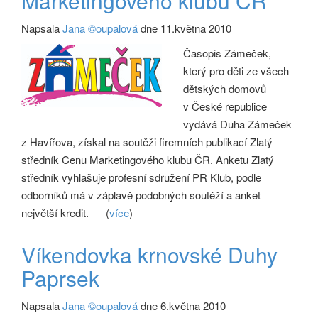
Marketingového klubu ČR
Napsala
Jana ©oupalová
dne 11.května 2010
Časopis Zámeček,
který pro děti ze všech
dětských domovů
v České republice
vydává Duha Zámeček
z Havířova, získal na soutěži firemních publikací Zlatý
středník Cenu Marketingového klubu ČR. Anketu Zlatý
středník vyhlašuje profesní sdružení PR Klub, podle
odborníků má v záplavě podobných soutěží a anket
největší kredit.
(
více
)
Víkendovka krnovské Duhy
Paprsek
Napsala
Jana ©oupalová
dne 6.května 2010