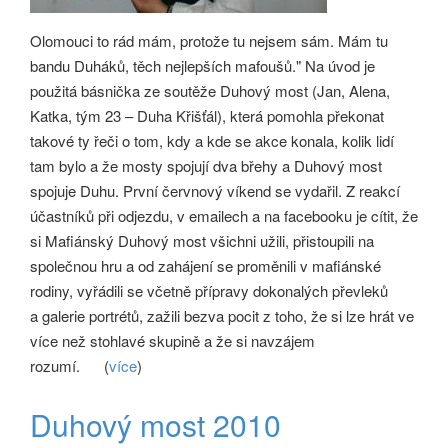
Olomouci to rád mám, protože tu nejsem sám. Mám tu
bandu Duháků, těch nejlepších mafoušů." Na úvod je
použitá básnička ze soutěže Duhový most (Jan, Alena,
Katka, tým 23 – Duha Křišťál), která pomohla překonat
takové ty řeči o tom, kdy a kde se akce konala, kolik lidí
tam bylo a že mosty spojují dva břehy a Duhový most
spojuje Duhu. První červnový víkend se vydařil. Z reakcí
účastníků při odjezdu, v emailech a na facebooku je cítit, že
si Mafiánský Duhový most všichni užili, přistoupili na
společnou hru a od zahájení se proměnili v mafiánské
rodiny, vyřádili se včetně přípravy dokonalých převleků
a galerie portrétů, zažili bezva pocit z toho, že si lze hrát ve
více než stohlavé skupině a že si navzájem
rozumí.
(
více
)
Duhový most 2010