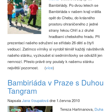
Bambiriády. Po dvou letech se
Bambiriáda v našem kraji vrátila
opět do Chebu, do krásného
prostoru ohraničeného z jedné
strany řekou Ohří a z druhé
hradbami chebského hradu. Při
prezentaci našeho sdružení se střídalo 26 dětí a čtyři
vedoucí. Zatímco vírníky si vyrobil téměř každý návštěvník
našeho stánku, vyzkoušet si sedmimílovky se odvážili jen
nemnozí. Přesto právě ony poutaly k našemu stánku
největší pozornost.
(
více
)
Bambiriáda v Praze s Duhou
Tangram
Napsala
Jana ©oupalová
dne 1.června 2010
Tereza Hartmanova,
Duha