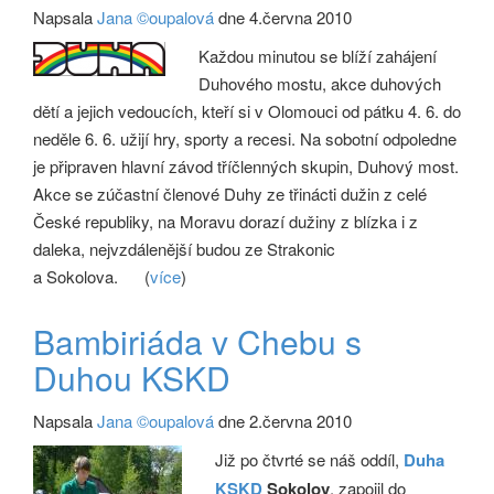
Napsala
Jana ©oupalová
dne 4.června 2010
Každou minutou se blíží zahájení
Duhového mostu, akce duhových
dětí a jejich vedoucích, kteří si v Olomouci od pátku 4. 6. do
neděle 6. 6. užijí hry, sporty a recesi. Na sobotní odpoledne
je připraven hlavní závod tříčlenných skupin, Duhový most.
Akce se zúčastní členové Duhy ze třinácti dužin z celé
České republiky, na Moravu dorazí dužiny z blízka i z
daleka, nejvzdálenější budou ze Strakonic
a Sokolova.
(
více
)
Bambiriáda v Chebu s
Duhou KSKD
Napsala
Jana ©oupalová
dne 2.června 2010
Již po čtvrté se náš oddíl,
Duha
KSKD
Sokolov
, zapojil do