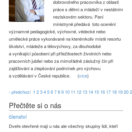
dobrovolného pracovníka z oblasti
práce s dětmi a mládeží v nestátním
neziskovém sektoru. Paní
ministryně předává toto ocenění
významné pedagogické, výchovné, vědecké nebo
umělecké práce vykonávané na kterémkoliv místě resortu
školství, mládeže a tělovýchovy, za dlouhodobé
a vynikající působení při příležitostech životních nebo
pracovních jubileí nebo za mimořádně záslužný čin při
zajišťování a zlepšování podmínek pro výchovu
a vzdělávání v České republice.
(
více
)
‹ předchozí
1
2
3
4
5
6
7
8
9
10
11
12
13
14
15
16
17
18
19
20
2
Přečtěte si o nás
členství
Dveře otevřené mají u nás ale všechny skupiny lidí, kteří