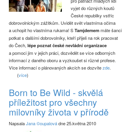
pro patnáct mladých lidí
vyjet do různých koutů
České republiky vstříc
dobrovolnickým zážitkům. Uvidět svět vlastníma očima
a uchopit ho vlastníma rukama! S
Tamjdemem
máte šanci
potkat s dalšími dobrovolníky, kteří přijeli na rok pracovat
do Čech,
lépe poznat české nevládní organizace
a pomoci jim v jejich práci, dozvědět se více odborných
informací z daného oboru a vyzkoušet si různé profese.
Více informací o plánovaných akcích se dozvíte
zde
.
(
více
)
Born to Be Wild - skvělá
příležitost pro všechny
milovníky života v přírodě
Napsala
Jana ©oupalová
dne 25.května 2010