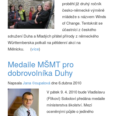
proběhl již druhý ročník
česko-německé výměně
mládeže s názvem Winds
of Change. Tentokrát se
účastníci z českého
sdružení Duha a Mladých přátel přírody z německého
Württemberska potkali na pětidenní akci na
Mělnicku.
(
více
)
Medaile MŠMT pro
dobrovolníka Duhy
Napsala
Jana ©oupalová
dne 6.dubna 2010
V pátek 9. 4. 2010 bude Vladislavu
(Flíkovi) Sobolovi předána medaile
ministerstva školství. Mezi
oceněnými půjde o jediného