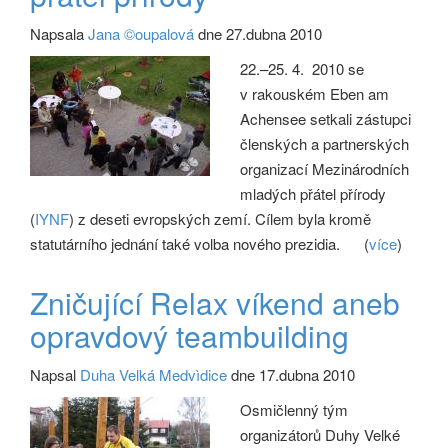
Napsala
Jana ©oupalová
dne 27.dubna 2010
22.–25. 4. 2010 se
v rakouském Eben am
Achensee setkali zástupci
členských a partnerských
organizací Mezinárodních
mladých přátel přírody
(
IYNF
) z deseti evropských zemí. Cílem byla kromě
statutárního jednání také volba nového prezidia.
(
více
)
Zničující Relax víkend aneb
opravdový teambuilding
Napsal
Duha Velká Medvìdice
dne 17.dubna 2010
Osmičlenný tým
organizátorů Duhy Velké