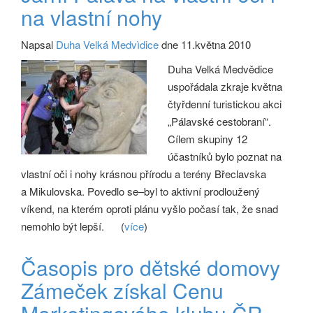
na vlastní nohy
Napsal
Duha Velká Medvìdice
dne 11.května 2010
Duha Velká Medvědice
uspořádala zkraje května
čtyřdenní turistickou akci
„Pálavské cestobraní“.
Cílem skupiny 12
účastníků bylo poznat na
vlastní oči i nohy krásnou přírodu a terény Břeclavska
a Mikulovska. Povedlo se–byl to aktivní prodloužený
víkend, na kterém oproti plánu vyšlo počasí tak, že snad
nemohlo být lepší.
(
více
)
Časopis pro dětské domovy
Zámeček získal Cenu