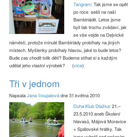
Tangram
: Tak jsme se opět
po roce sešli na naší
Bambiriádě. Letos jsme
byli tak trochu zvědaví, jak
se vše vejde na Dejvické
náměstí, protože minulé Bambiriády probíhaly na jiných
místech. Myšlenky probíhaly hlavou, jaké to bude letos?
Bude zas chodit tolik dětí? Budeme stíhat si s každým
udělat jeho vlastní výrobek?
(
více
)
Tři v jednom
Napsala
Jana ©oupalová
dne 31.května 2010
Duha Klub Dlažka
: 21.–
23.5.2010 aneb Školení
hlavasů, Májová Moravice
+ Spálovské hrátky. Tak
jsme vyhráli nad počasím