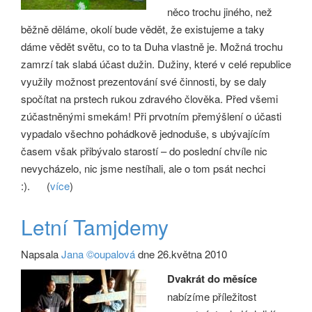
něco trochu jiného, než
běžně děláme, okolí bude vědět, že existujeme a taky
dáme vědět světu, co to ta Duha vlastně je. Možná trochu
zamrzí tak slabá účast dužin. Dužiny, které v celé republice
využily možnost prezentování své činnosti, by se daly
spočítat na prstech rukou zdravého člověka. Před všemi
zúčastněnými smekám! Při prvotním přemýšlení o účasti
vypadalo všechno pohádkově jednoduše, s ubývajícím
časem však přibývalo starostí – do poslední chvíle nic
nevycházelo, nic jsme nestíhali, ale o tom psát nechci
:).
(
více
)
Letní Tamjdemy
Napsala
Jana ©oupalová
dne 26.května 2010
Dvakrát do měsíce
nabízíme příležitost