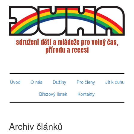
sdružení dětí a mládeže pro volný čas,
přírodu a recesi
Toggle
navigati
Úvod
O nás
Dužiny
Pro členy
Jít k duhu
Březový lístek
Kontakty
Archiv článků