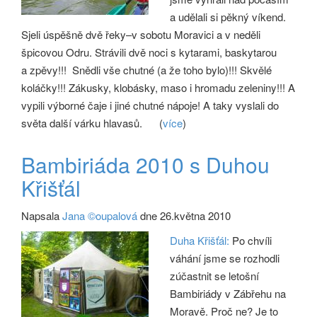
a udělali si pěkný víkend.
Sjeli úspěšně dvě řeky–v sobotu Moravici a v neděli
špicovou Odru. Strávili dvě noci s kytarami, baskytarou
a zpěvy!!! Snědli vše chutné (a že toho bylo)!!! Skvělé
koláčky!!! Zákusky, klobásky, maso i hromadu zeleniny!!! A
vypili výborné čaje i jiné chutné nápoje! A taky vyslali do
světa další várku hlavasů.
(
více
)
Bambiriáda 2010 s Duhou
Křišťál
Napsala
Jana ©oupalová
dne 26.května 2010
Duha Křišťál:
Po chvíli
váhání jsme se rozhodli
zúčastnit se letošní
Bambiriády v Zábřehu na
Moravě. Proč ne? Je to