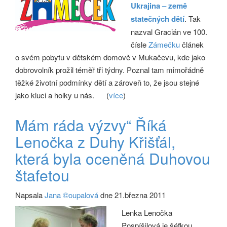
Ukrajina – země
statečných dětí
. Tak
nazval Gracián ve 100.
čísle
Zámečku
článek
o svém pobytu v dětském domově v Mukačevu, kde jako
dobrovolník prožil téměř tři týdny. Poznal tam mimořádně
těžké životní podmínky dětí a zároveň to, že jsou stejné
jako kluci a holky u nás.
(
více
)
Mám ráda výzvy“ Říká
Lenočka z Duhy Křišťál,
která byla oceněná Duhovou
štafetou
Napsala
Jana ©oupalová
dne 21.března 2011
Lenka Lenočka
Pospíšilová je šéfkou