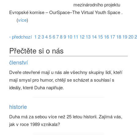
mezinárodního projektu
Evropské komise – OurSpace–The Virtual Youth Space .
(
více
)
‹ předchozí
1
2
3
4
5
6
7
8
9
10
11
12
13
14
15
16
17
18
19
20
2
Přečtěte si o nás
členství
Dveře otevřené mají u nás ale všechny skupiny lidí, kteří
mají smysl pro humor, chtějí se scházet a souhlasí s
ideály, které Duha naplňuje.
historie
Duha má za sebou více než 25 letou historii. Zajímá vás,
jak v roce 1989 vznikala?