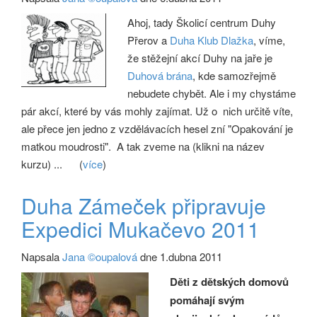
Ahoj, tady Školicí centrum Duhy
Přerov a
Duha Klub Dlažka
, víme,
že stěžejní akcí Duhy na jaře je
Duhová brána
, kde samozřejmě
nebudete chybět. Ale i my chystáme
pár akcí, které by vás mohly zajímat. Už o nich určitě víte,
ale přece jen jedno z vzdělávacích hesel zní "Opakování je
matkou moudrosti". A tak zveme na (klikni na název
kurzu) ...
(
více
)
Duha Zámeček připravuje
Expedici Mukačevo 2011
Napsala
Jana ©oupalová
dne 1.dubna 2011
Děti z dětských domovů
pomáhají svým