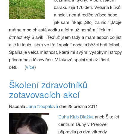
baráku žije 170 dětí. Většina kluků
a holek nemá rodiče vůbec nebo,
jak sami říkají: „Stojí za nic.“ „Moje
máma moc chlastá vodku a fotra už nemám,“ řekl mi
čtrnáctiletý Slavik. „Teď už jsem tady a mám aspoň co jíst
a je tu teplo, jsem ve třetí spalni“ dodal a běžel hrát fotbal.
Spalňa je velká místnost, která mi svými vysokými stropy
připomínala tělocvičnu. V takové spalni spí až třicet
dětí.
(
více
)
Školení zdravotníků
zotavovacích akcí
Napsala
Jana ©oupalová
dne 28.března 2011
Duha Klub Dlažka
aneb Školící
centrum Duhy v Přerově
připravila po dva víkendy