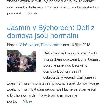
znalost jazyka nemusí být perfektní a člověk se dokáže
dorozumět s druhými a kreativně s nimi tvořit a produktivně
pracovat.
(
více
)
Jasmín v Býchorech: Děti z
domova jsou normální
Napsal
Miloš Nguen, Duha Jasmín
dne 16.října 2013
Děti z běžných rodin, které působí
v pražském sdružení Duha Jasmín,
podruhé přijely do Dětského
domova Býchory strávit
dobrodružný víkend. Užili jsme si
zdejší farmu s mnoha zvířaty, poznali super domov, kde je
zcela normální být sám sebou, ale hlavně se skamarádili
s býchorskými dětmi a vytvořili s nimi pevné
pouto.
(
více
)