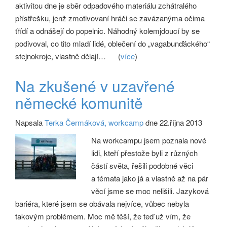
aktivitou dne je sběr odpadového materiálu zchátralého
přístřešku, jenž zmotivovaní hráči se zavázanýma očima
třídí a odnášejí do popelnic. Náhodný kolemjdoucí by se
podivoval, co tito mladí lidé, oblečení do „vagabunďáckého“
stejnokroje, vlastně dělají…
(
více
)
Na zkušené v uzavřené
německé komunitě
Napsala
Terka Čermáková, workcamp
dne 22.října 2013
Na workcampu jsem poznala nové
lidi, kteří přestože byli z různých
částí světa, řešili podobné věci
a témata jako já a vlastně až na pár
věcí jsme se moc nelišili. Jazyková
bariéra, které jsem se obávala nejvíce, vůbec nebyla
takovým problémem. Moc mě těší, že teď už vím, že