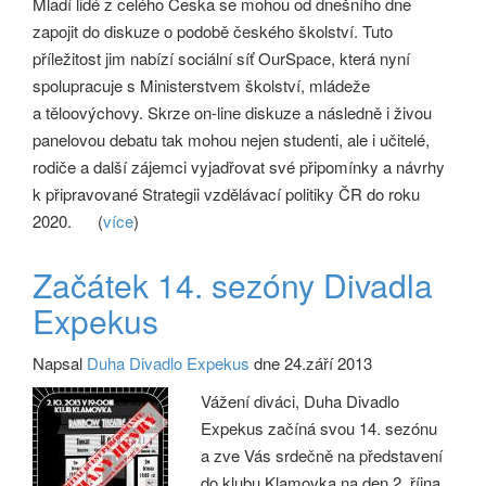
Mladí lidé z celého Česka se mohou od dnešního dne
zapojit do diskuze o podobě českého školství. Tuto
příležitost jim nabízí sociální síť OurSpace, která nyní
spolupracuje s Ministerstvem školství, mládeže
a těloovýchovy. Skrze on-line diskuze a následně i živou
panelovou debatu tak mohou nejen studenti, ale i učitelé,
rodiče a další zájemci vyjadřovat své připomínky a návrhy
k připravované Strategii vzdělávací politiky ČR do roku
2020.
(
více
)
Začátek 14. sezóny Divadla
Expekus
Napsal
Duha Divadlo Expekus
dne 24.září 2013
Vážení diváci, Duha Divadlo
Expekus začíná svou 14. sezónu
a zve Vás srdečně na představení
do klubu Klamovka na den 2. října