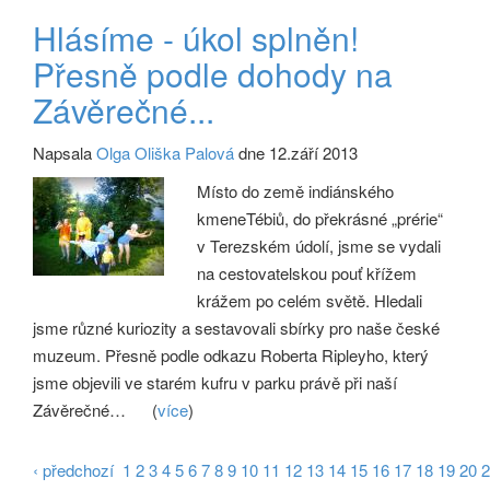
Hlásíme - úkol splněn!
Přesně podle dohody na
Závěrečné...
Napsala
Olga Oliška Palová
dne 12.září 2013
Místo do země indiánského
kmeneTébiů, do překrásné „prérie“
v Terezském údolí, jsme se vydali
na cestovatelskou pouť křížem
krážem po celém světě. Hledali
jsme různé kuriozity a sestavovali sbírky pro naše české
muzeum. Přesně podle odkazu Roberta Ripleyho, který
jsme objevili ve starém kufru v parku právě při naší
Závěrečné…
(
více
)
‹ předchozí
1
2
3
4
5
6
7
8
9
10
11
12
13
14
15
16
17
18
19
20
2