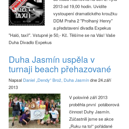
2013 od 19,00 hodin. Uvidíte
vystoupení dramatického kroužku
DDM Praha 2 "Prolhaný Henry"
a představení divadla Expekus
"Haló, taxi!". Vstupné je 50,- Kč. Těšíme se na Vás! Vaše
Duha Divadlo Expekus
Duha Jasmín uspěla v
turnaji beach přehazované
Napsal
Daniel „Dendy“ Brož, Duha Jasmín
dne 24.září
2013
V polovině září 2013
proběhla první potáborová
činnost Duhy Jasmín.
Zúčastnili jsme se akce
„Ruku na to!“ pořádané