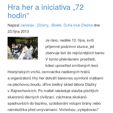
Hra her a iniciativa „72
hodin“
Napsal
Jaroslav ,,Džerry,, Biolek, Duha klub Dlažka
dne
23.října 2013
Je ráno, neděle 13. října, svítí
příjemné podzimní slunce, jež
zbarvuje listí do nejrůznějších barev.
V tomto překrásném prostředí,
kdesi uprostřed smíšených lesů
Hostýnských vrchů, osmnáctka nadšených hráčů
a organizátorů Hry her dotváří barevnou symfonii malbami
na plechovou boudu, dříve šedivý sklad tábora Dlažky
v Rajnochovicích. Po malbě následuje stavba písčitých
skanzenů dávných civilizací, záchrana skokanů
spadnuvších do bazénu, ozdobování vstupní brány nebo
náměstíčka před umývárnami. Vrcholnou „vylepšovací“