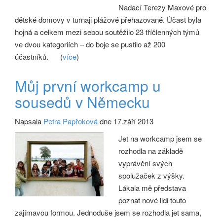
Nadací Terezy Maxové pro
dětské domovy v turnaji plážové přehazované. Účast byla
hojná a celkem mezi sebou soutěžilo 23 tříčlenných týmů
ve dvou kategoriích – do boje se pustilo až 200
účastníků.
(
více
)
Můj první workcamp u
sousedů v Německu
Napsala
Petra Papřoková
dne 17.září 2013
Jet na workcamp jsem se
rozhodla na základě
vyprávění svých
spolužaček z výšky.
Lákala mě představa
poznat nové lidi touto
zajímavou formou. Jednoduše jsem se rozhodla jet sama,