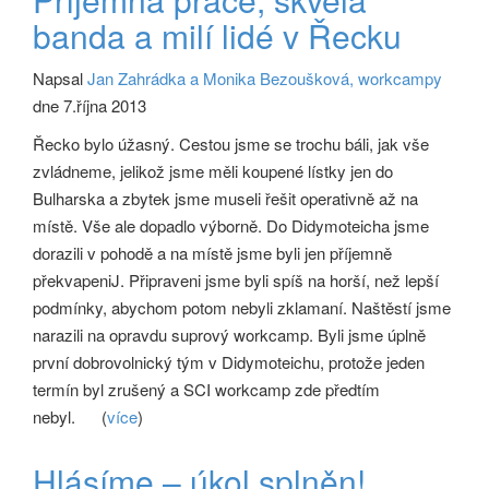
banda a milí lidé v Řecku
Napsal
Jan Zahrádka a Monika Bezoušková, workcampy
dne 7.října 2013
Řecko bylo úžasný. Cestou jsme se trochu báli, jak vše
zvládneme, jelikož jsme měli koupené lístky jen do
Bulharska a zbytek jsme museli řešit operativně až na
místě. Vše ale dopadlo výborně. Do Didymoteicha jsme
dorazili v pohodě a na místě jsme byli jen příjemně
překvapeniJ. Připraveni jsme byli spíš na horší, než lepší
podmínky, abychom potom nebyli zklamaní. Naštěstí jsme
narazili na opravdu suprový workcamp. Byli jsme úplně
první dobrovolnický tým v Didymoteichu, protože jeden
termín byl zrušený a SCI workcamp zde předtím
nebyl.
(
více
)
Hlásíme – úkol splněn!