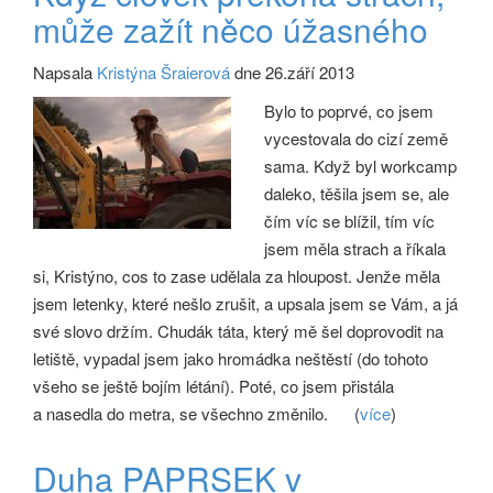
může zažít něco úžasného
Napsala
Kristýna Šraierová
dne 26.září 2013
Bylo to poprvé, co jsem
vycestovala do cizí země
sama. Když byl workcamp
daleko, těšila jsem se, ale
čím víc se blížil, tím víc
jsem měla strach a říkala
si, Kristýno, cos to zase udělala za hloupost. Jenže měla
jsem letenky, které nešlo zrušit, a upsala jsem se Vám, a já
své slovo držím. Chudák táta, který mě šel doprovodit na
letiště, vypadal jsem jako hromádka neštěstí (do tohoto
všeho se ještě bojím létání). Poté, co jsem přistála
a nasedla do metra, se všechno změnilo.
(
více
)
Duha PAPRSEK v