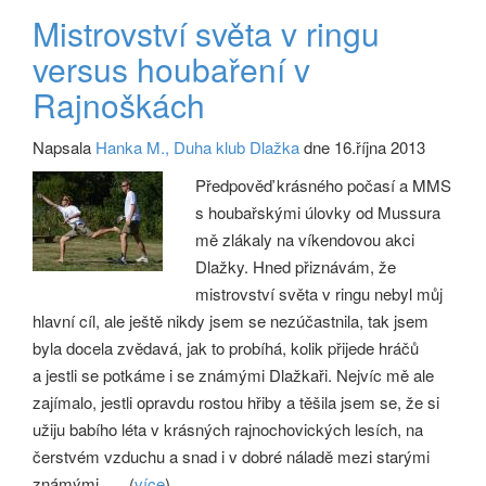
Mistrovství světa v ringu
versus houbaření v
Rajnoškách
Napsala
Hanka M., Duha klub Dlažka
dne 16.října 2013
Předpověď krásného počasí a MMS
s houbařskými úlovky od Mussura
mě zlákaly na víkendovou akci
Dlažky. Hned přiznávám, že
mistrovství světa v ringu nebyl můj
hlavní cíl, ale ještě nikdy jsem se nezúčastnila, tak jsem
byla docela zvědavá, jak to probíhá, kolik přijede hráčů
a jestli se potkáme i se známými Dlažkaři. Nejvíc mě ale
zajímalo, jestli opravdu rostou hřiby a těšila jsem se, že si
užiju babího léta v krásných rajnochovických lesích, na
čerstvém vzduchu a snad i v dobré náladě mezi starými
známými.
(
více
)