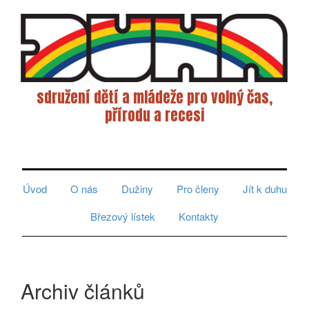
sdružení dětí a mládeže pro volný čas,
přírodu a recesi
Toggle
navigati
Úvod
O nás
Dužiny
Pro členy
Jít k duhu
Březový lístek
Kontakty
Archiv článků