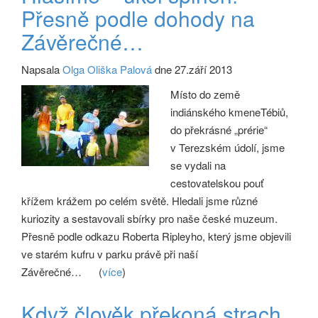
Přesně podle dohody na
Závěrečné…
Napsala
Olga Oliška Palová
dne 27.září 2013
Místo do země
indiánského kmeneTébiů,
do překrásné „prérie“
v Terezském údolí, jsme
se vydali na
cestovatelskou pouť
křížem krážem po celém světě. Hledali jsme různé
kuriozity a sestavovali sbírky pro naše české muzeum.
Přesně podle odkazu Roberta Ripleyho, který jsme objevili
ve starém kufru v parku právě při naší
Závěrečné…
(
více
)
Když člověk překoná strach,