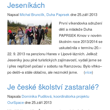
Jeseníkách
Napsal
Michal Brunclík, Duha Paprsek
dne 25.září 2013
První víkendovka sdružení
dětí a mládeže Duha
PAPRSEK Krnov v novém
školním roce 2013/2014 se
uskutečnila v termínu 20.–
22. 9. 2013 na penzionu Hanes v Lipové-lázních. Jelikož
Jeseníky jsou plné turistických zajímavostí, vydali jsme se
i přes nepřízeň počasí v sobotu na Ramzovou. Bylo vlhko–
po dešti–a stále oblačno, ale nezmokli jsme.
(
více
)
Je české školství zastaralé?
Napsala
Dominika Pudilová, koordinátorka projektu
OurSpace
dne 25.září 2013