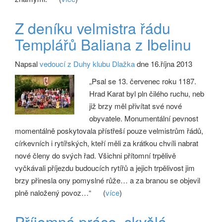
Z deníku velmistra řádu
Templářů Baliana z Ibelinu
Napsal
vedoucí z Duhy klubu Dlažka
dne 16.října 2013
„Psal se 13. červenec roku 1187.
Hrad Karat byl pln čilého ruchu, neb
již brzy měl přivítat své nové
obyvatele. Monumentální pevnost
momentálně poskytovala přístřeší pouze velmistrům řádů,
církevních i rytířských, kteří měli za krátkou chvíli nabrat
nové členy do svých řad. Všichni přítomní trpělivě
vyčkávali příjezdu budoucích rytířů a jejich trpělivost jim
brzy přinesla ony pomyslné růže… a za branou se objevil
plně naložený povoz…“
(
více
)
Příjemná práce, skvělá