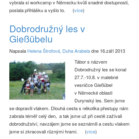
vybrala si workcamp v Německu kvůli snadné dostupnosti,
poslala přihlášku a vyšlo to.
(
více
)
Dobrodružný les v
Gießübelu
Napsala
Helena Štrofová, Duha Arabela
dne 16.září 2013
Tábor s názvem
Dobrodružný les se konal
27.7.-10.8. v malebné
vesničce Gießübel
v Německé oblasti
Durynský les. Sem jsme
se dopravili vlakem. Dlouhá cesta s několika přestupy nám
zabrala téměř celý den, a tak jsme už při cestě zažívali
dobrodružství, navzájem jsme se seznámili a cestu vlakem
jsme si zkracovali různými hrami.
(
více
)